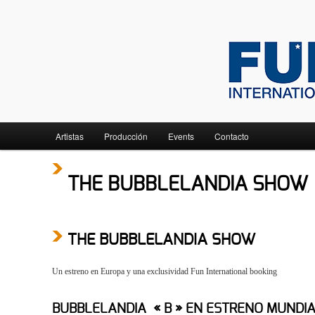
FUN INTERNATIONAL, DEPUIS 20 ANS….
FUN INTERNATIONAL
Main menu
Artistas
Producción
Events
Contacto
Skip to primary content
THE BUBBLELANDIA SHOW
THE BUBBLELANDIA SHOW
Un estreno en Europa y una exclusividad Fun International booking
BUBBLELANDIA « B » EN ESTRENO MUNDI