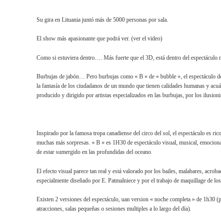
Su gira en Lituania juntó más de 5000 personas por sala.
El show más apasionante que podrá ver. (ver el video)
Como si estuviera dentro…. Más fuerte que el 3D, está dentro del espectáculo
Burbujas de jabón… Pero burbujas como « B » de « bubble », el espectáculo de
la fantasía de los ciudadanos de un mundo que tienen calidades humanas y acuá
producido y dirigido por artistas especializados en las burbujas, por los ilusioni
Inspirado por la famosa tropa canadiense del circo del sol, el espectáculo es ric
muchas más sorpresas. « B » es 1H30 de espectáculo visual, musical, emociona
de estar sumergido en las profundidas del oceano.
El efecto visual parece tan real y está valorado por los bailes, malabares, acrob
especialmente diseñado por E. Patmalniece y por el trabajo de maquillage de los
Existen 2 versiones del espectáculo, uan version « noche completa » de 1h30 (p
atracciones, salas pequeñas o sesiones multiples a lo largo del día).